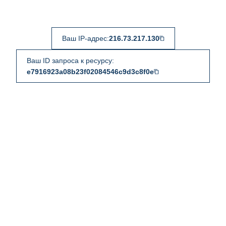
Ваш IP-адрес:
216.73.217.130
Ваш ID запроса к ресурсу:
e7916923a08b23f02084546c9d3c8f0e