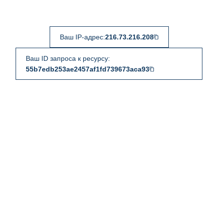
Ваш IP-адрес:
216.73.216.208
Ваш ID запроса к ресурсу:
55b7edb253ae2457af1fd739673aca93