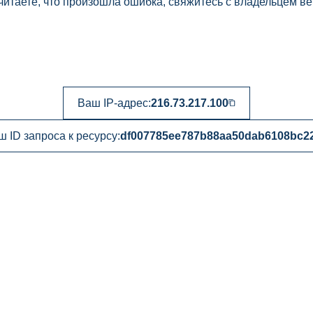
читаете, что произошла ошибка, свяжитесь с владельцем ве
Ваш IP-адрес:
216.73.217.100
ш ID запроса к ресурсу:
df007785ee787b88aa50dab6108bc2