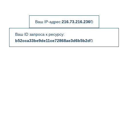
Ваш IP-адрес:
216.73.216.236
Ваш ID запроса к ресурсу:
b52cca33be9de11ce72868ae3d6b5b2d