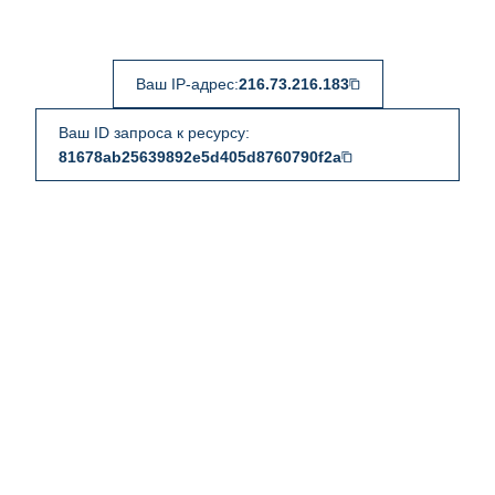
Ваш IP-адрес:
216.73.216.183
Ваш ID запроса к ресурсу:
81678ab25639892e5d405d8760790f2a