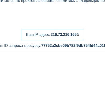
читаете, что произошла ошибка, свяжитесь с владельцем ве
Ваш IP-адрес:
216.73.216.165
ш ID запроса к ресурсу:
77752a2cbe09b782f9db754fd44a01