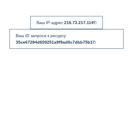
Ваш IP-адрес:
216.73.217.114
Ваш ID запроса к ресурсу:
35ce67284d659251a9f9ad0c7dbb75b1