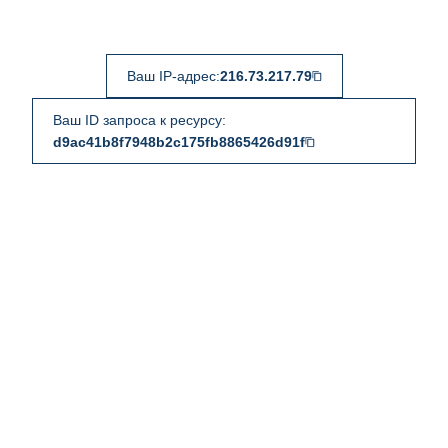
Ваш IP-адрес:
216.73.217.79
Ваш ID запроса к ресурсу:
d9ac41b8f7948b2c175fb8865426d91f