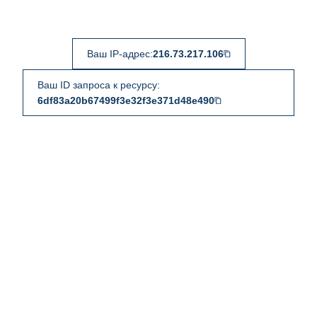
Ваш IP-адрес:
216.73.217.106
Ваш ID запроса к ресурсу:
6df83a20b67499f3e32f3e371d48e490