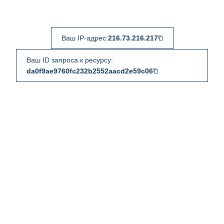
Ваш IP-адрес:
216.73.216.217
Ваш ID запроса к ресурсу:
da0f9ae9760fc232b2552aacd2e59c06