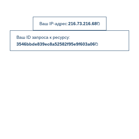
Ваш IP-адрес:
216.73.216.68
Ваш ID запроса к ресурсу:
3546bbde839ec8a52582f95e9f603a06