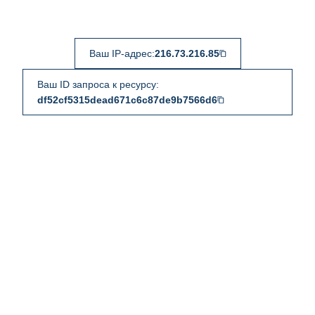
Ваш IP-адрес:
216.73.216.85
Ваш ID запроса к ресурсу:
df52cf5315dead671c6c87de9b7566d6