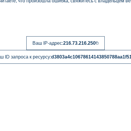
читаете, что произошла ошибка, свяжитесь с владельцем ве
Ваш IP-адрес:
216.73.216.250
ш ID запроса к ресурсу:
d3803a4c10678614143850788aa1f5