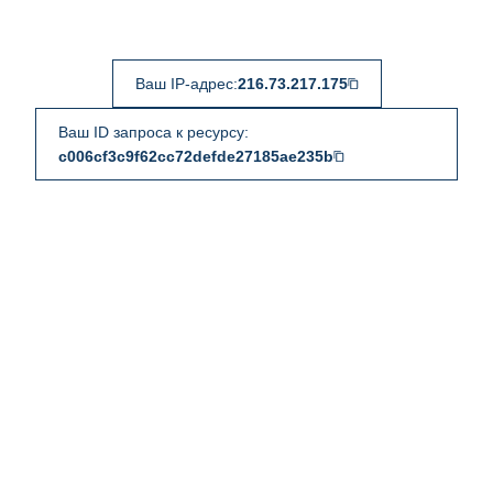
Ваш IP-адрес:
216.73.217.175
Ваш ID запроса к ресурсу:
c006cf3c9f62cc72defde27185ae235b