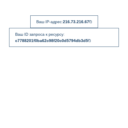
Ваш IP-адрес:
216.73.216.67
Ваш ID запроса к ресурсу:
c7788201f0ba62c98f20c0d5794db3d5