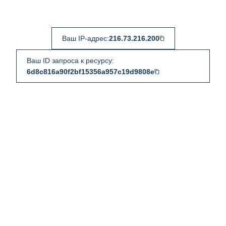
Ваш IP-адрес:
216.73.216.200
Ваш ID запроса к ресурсу:
6d8c816a90f2bf15356a957c19d9808e