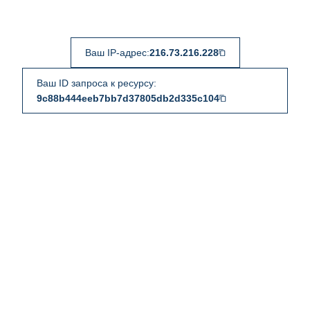
Ваш IP-адрес:
216.73.216.228
Ваш ID запроса к ресурсу:
9c88b444eeb7bb7d37805db2d335c104