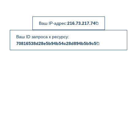
Ваш IP-адрес:
216.73.217.74
Ваш ID запроса к ресурсу:
70816538d28e5b94b54c28d894b5b9c5