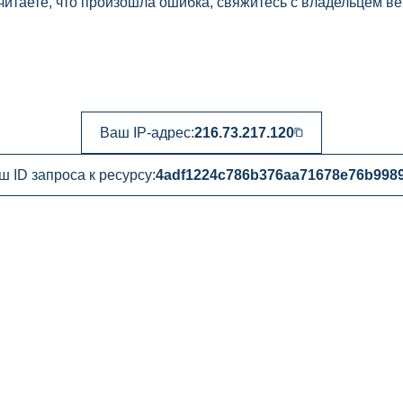
читаете, что произошла ошибка, свяжитесь с владельцем ве
Ваш IP-адрес:
216.73.217.120
ш ID запроса к ресурсу:
4adf1224c786b376aa71678e76b998