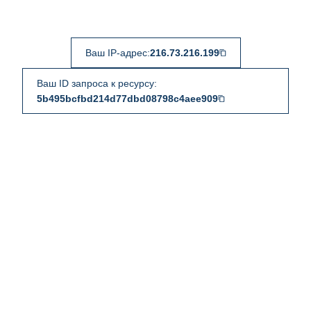
Ваш IP-адрес:
216.73.216.199
Ваш ID запроса к ресурсу:
5b495bcfbd214d77dbd08798c4aee909