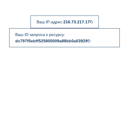
Ваш IP-адрес:
216.73.217.17
Ваш ID запроса к ресурсу:
dc797f5ebff525805009a88bb0a03929