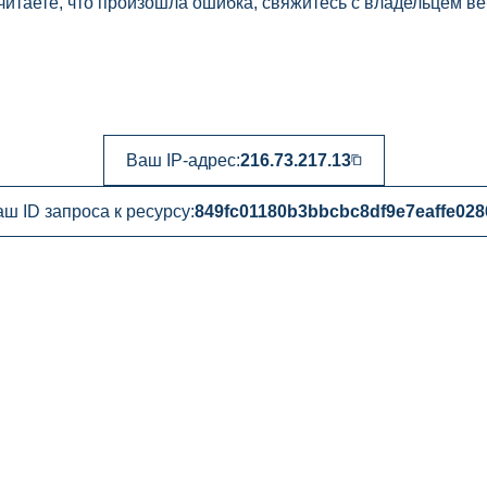
читаете, что произошла ошибка, свяжитесь с владельцем ве
Ваш IP-адрес:
216.73.217.13
ш ID запроса к ресурсу:
849fc01180b3bbcbc8df9e7eaffe028