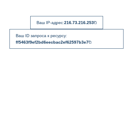
Ваш IP-адрес:
216.73.216.253
Ваш ID запроса к ресурсу:
ff5463f9ef2bd6eecbac2ef62597b3e7