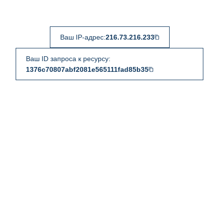
Ваш IP-адрес:
216.73.216.233
Ваш ID запроса к ресурсу:
1376c70807abf2081e565111fad85b35