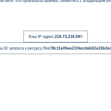
читаете, что произошла ошибка, свяжитесь с владельцем ве
Ваш IP-адрес:
216.73.216.59
ш ID запроса к ресурсу:
7cc78c11e05ee21f4ecdab02a33b2e