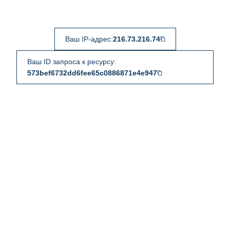
Ваш IP-адрес:
216.73.216.74
Ваш ID запроса к ресурсу:
573bef6732dd6fee65c0886871e4e947