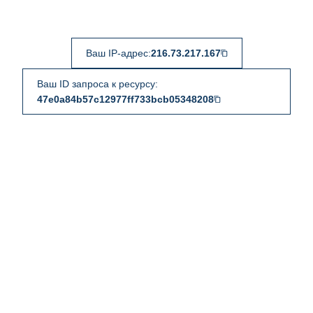
Ваш IP-адрес:
216.73.217.167
Ваш ID запроса к ресурсу:
47e0a84b57c12977ff733bcb05348208