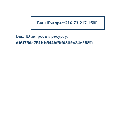
Ваш IP-адрес:
216.73.217.150
Ваш ID запроса к ресурсу:
df6f756e751bb5449f5ff0369a24e258