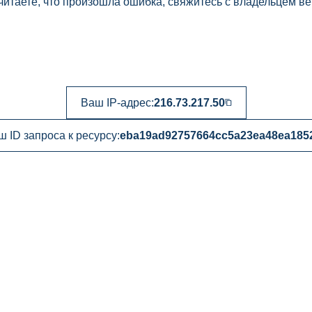
читаете, что произошла ошибка, свяжитесь с владельцем ве
Ваш IP-адрес:
216.73.217.50
 ID запроса к ресурсу:
eba19ad92757664cc5a23ea48ea185