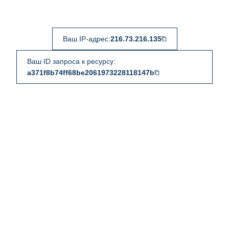
Ваш IP-адрес:
216.73.216.135
Ваш ID запроса к ресурсу:
a371f8b74ff68be2061973228118147b