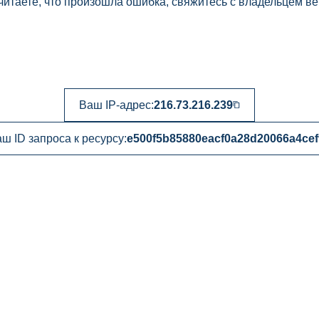
читаете, что произошла ошибка, свяжитесь с владельцем ве
Ваш IP-адрес:
216.73.216.239
ш ID запроса к ресурсу:
e500f5b85880eacf0a28d20066a4cef