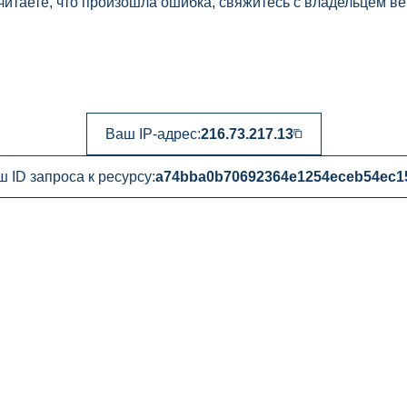
читаете, что произошла ошибка, свяжитесь с владельцем ве
Ваш IP-адрес:
216.73.217.13
 ID запроса к ресурсу:
a74bba0b70692364e1254eceb54ec1