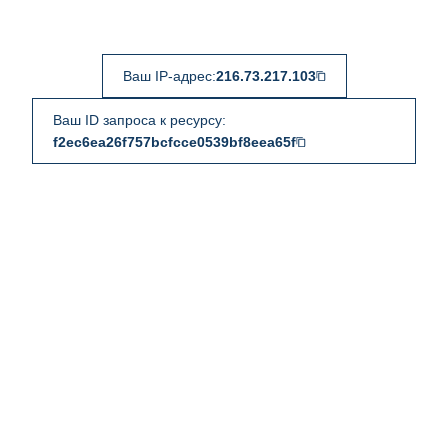
Ваш IP-адрес:
216.73.217.103
Ваш ID запроса к ресурсу:
f2ec6ea26f757bcfcce0539bf8eea65f