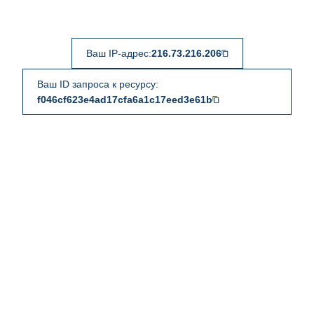
Ваш IP-адрес:
216.73.216.206
Ваш ID запроса к ресурсу:
f046cf623e4ad17cfa6a1c17eed3e61b