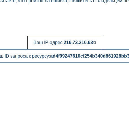
читаете, что произошла ошибка, свяжитесь с владельцем ве
Ваш IP-адрес:
216.73.216.63
ш ID запроса к ресурсу:
ad4f99247610cf254b340d861928bb