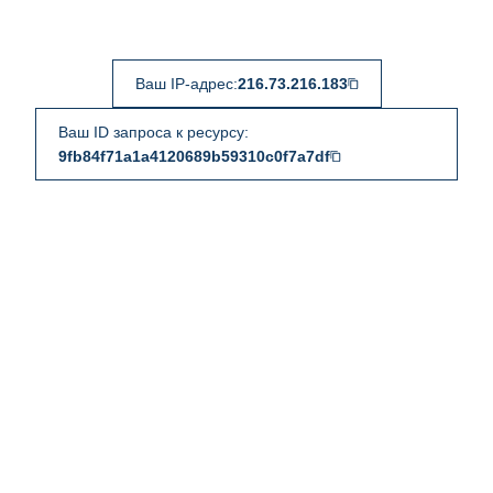
Ваш IP-адрес:
216.73.216.183
Ваш ID запроса к ресурсу:
9fb84f71a1a4120689b59310c0f7a7df