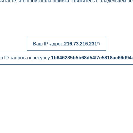
читаете, что произошла ошибка, свяжитесь с владельцем ве
Ваш IP-адрес:
216.73.216.231
ш ID запроса к ресурсу:
1b646285b5b68d54f7e5818ac66d94