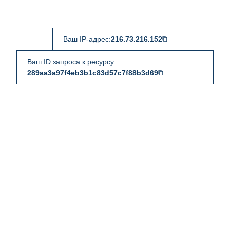
Ваш IP-адрес:
216.73.216.152
Ваш ID запроса к ресурсу:
289aa3a97f4eb3b1c83d57c7f88b3d69