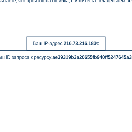
читаете, что произошла ошибка, свяжитесь с владельцем ве
Ваш IP-адрес:
216.73.216.183
ш ID запроса к ресурсу:
ae39319b3a20655fb940ff5247645a3