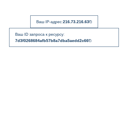
Ваш IP-адрес:
216.73.216.63
Ваш ID запроса к ресурсу:
7d3f0268684afb57b8a7dba5aedd2c66