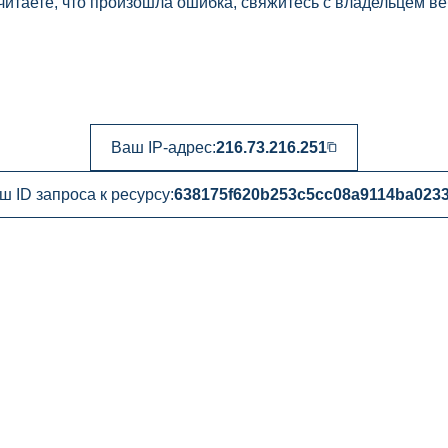
читаете, что произошла ошибка, свяжитесь с владельцем ве
Ваш IP-адрес:
216.73.216.251
ш ID запроса к ресурсу:
638175f620b253c5cc08a9114ba023