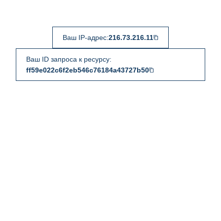
Ваш IP-адрес:
216.73.216.11
Ваш ID запроса к ресурсу:
ff59e022c6f2eb546c76184a43727b50