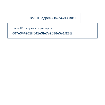
Ваш IP-адрес:
216.73.217.55
Ваш ID запроса к ресурсу:
007e344201ff541e3fe7c2536e5c1f23