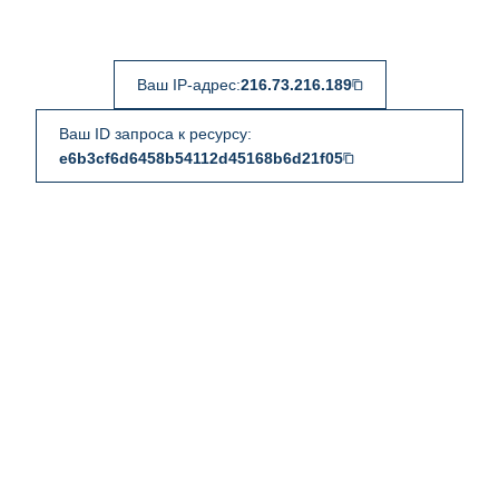
Ваш IP-адрес:
216.73.216.189
Ваш ID запроса к ресурсу:
e6b3cf6d6458b54112d45168b6d21f05