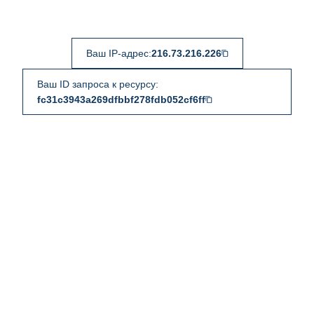
Ваш IP-адрес:
216.73.216.226
Ваш ID запроса к ресурсу:
fc31c3943a269dfbbf278fdb052cf6ff