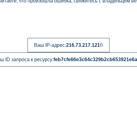
читаете, что произошла ошибка, свяжитесь с владельцем ве
Ваш IP-адрес:
216.73.217.121
ш ID запроса к ресурсу:
feb7cfe66e3c64c329b2cb653921e6