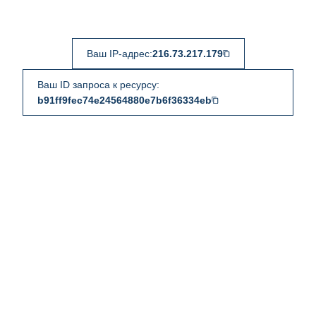
Ваш IP-адрес:
216.73.217.179
Ваш ID запроса к ресурсу:
b91ff9fec74e24564880e7b6f36334eb