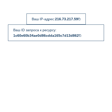
Ваш IP-адрес:
216.73.217.59
Ваш ID запроса к ресурсу:
1c60e60b34ae0d86cdda165c7d13d862