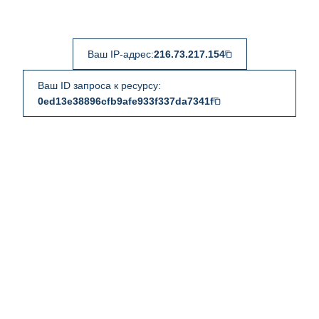
Ваш IP-адрес:
216.73.217.154
Ваш ID запроса к ресурсу:
0ed13e38896cfb9afe933f337da7341f