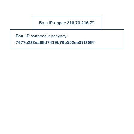
Ваш IP-адрес:
216.73.216.7
Ваш ID запроса к ресурсу:
7677c222ea68d7419b70b552ee97f208